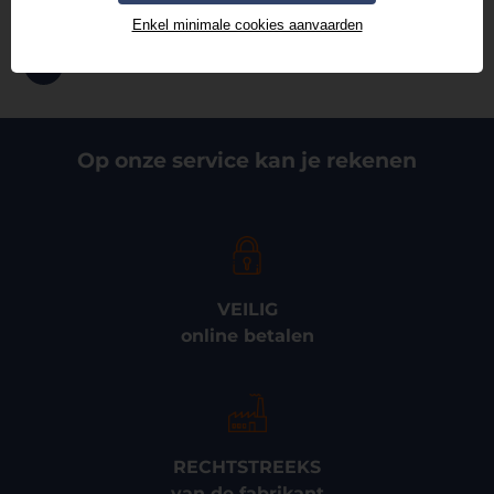
+32 3 326 24 84
Enkel minimale cookies aanvaarden
info@thermad-brink.be
Op onze service kan je rekenen
VEILIG
online betalen
RECHTSTREEKS
van de fabrikant