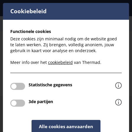
Cookiebeleid
Luchtbehandeling
Air 70
Functionele cookies
Deze cookies zijn minimaal nodig om de website goed
te laten werken. Zij brengen, volledig anoniem, jouw
Filteren
gebruik in kaart voor analyse en onderzoek.
Meer info over het
cookiebeleid
van Thermad.
Luchtbehandeling - Air 70
Terug naar luchtbehandeling
Statistische gegevens
3de partijen
Hulp of advies nodig bij het kiezen van uw filter?
Neem contact met ons op en we helpen je graag
verder.
Alle cookies aanvaarden