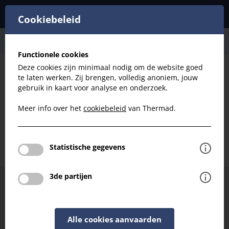
Cookiebeleid
Ventilatie
Luchtgordijnen
Functionele cookies
Deze cookies zijn minimaal nodig om de website goed
te laten werken. Zij brengen, volledig anoniem, jouw
Filteren
gebruik in kaart voor analyse en onderzoek.
Meer info over het
cookiebeleid
van Thermad.
Ventilatie - Luchtgordijnen
Terug naar ventilatie
Statistische gegevens
3de partijen
Hulp of advies nodig bij het kiezen van uw filter?
Neem contact met ons op en we helpen je graag
verder.
Alle cookies aanvaarden