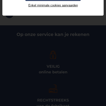
+32 3 326 24 84
Enkel minimale cookies aanvaarden
info@thermad-brink.be
Op onze service kan je rekenen
VEILIG
online betalen
RECHTSTREEKS
van de fabrikant