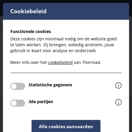
Cookiebeleid
Roosters
Spiraal
Functionele cookies
Deze cookies zijn minimaal nodig om de website goed
te laten werken. Zij brengen, volledig anoniem, jouw
Filteren
gebruik in kaart voor analyse en onderzoek.
Meer info over het
cookiebeleid
van Thermad.
Roosters - Spiraal
Terug naar roosters
Statistische gegevens
3de partijen
Hulp of advies nodig bij het kiezen van uw filter?
Neem contact met ons op en we helpen je graag
verder.
Alle cookies aanvaarden