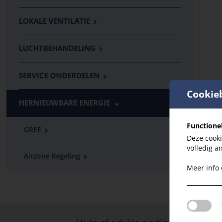
LOKALE VENTILATIE
LUCHTBEHANDELING
SERVICE ONDERDELEN
Cookie
HERNIEUWBARE ENERGIE
Functione
GREE
Deze cooki
volledig a
Airzone Regeling
Meer info