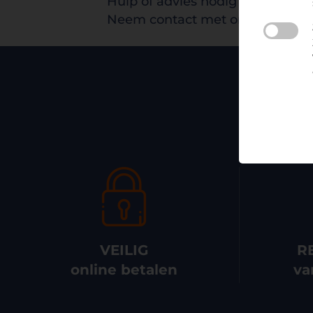
Hulp of advies nodig bij het kiez
Neem contact met ons op en we 
Op 
VEILIG
R
online betalen
va