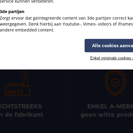
en van uw filter?
service kunnen verbeteren.
+32 3 326 24 8
helpen je graag verder.
3de partijen
Zorgt ervoor dat geïntegreerde content van 3de partijen correct k
weergegeven. Denk hierbij aan Youtube-, Vimeo- video's of iframe
andere embedded content.
onze service kan je rek
Alle cookies aanv
Enkel minimale cookies
ECHTSTREEKS
ENKEL A-MER
n de fabrikant
geen witte prod