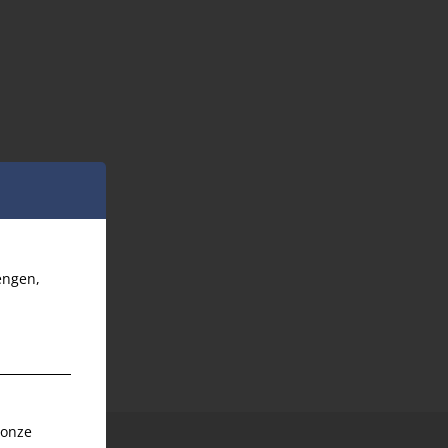
engen,
 onze