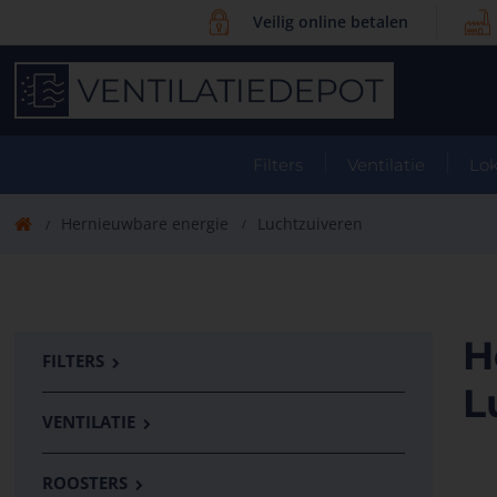
Veilig online betalen
Filters
Ventilatie
Lok
Hernieuwbare energie
Luchtzuiveren
H
FILTERS
L
VENTILATIE
ROOSTERS