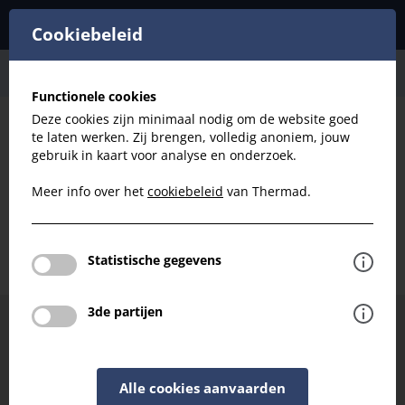
Cookiebeleid
Ventilatie
Luchtbevochtigen
Functionele cookies
Deze cookies zijn minimaal nodig om de website goed
te laten werken. Zij brengen, volledig anoniem, jouw
Filteren
gebruik in kaart voor analyse en onderzoek.
Meer info over het
cookiebeleid
van Thermad.
Ventilatie - Luchtbevochtigen
Terug naar ventilatie
Statistische gegevens
3de partijen
Hulp of advies nodig bij het kiezen van uw filter?
Neem contact met ons op en we helpen je graag
verder.
Alle cookies aanvaarden