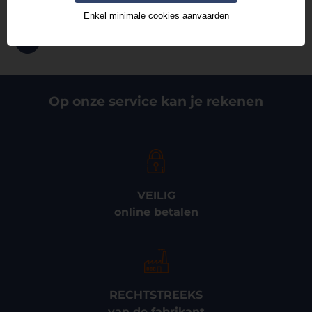
+32 3 326 24 84
Enkel minimale cookies aanvaarden
info@thermad-brink.be
Op onze service kan je rekenen
VEILIG
online betalen
RECHTSTREEKS
van de fabrikant